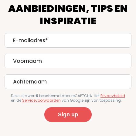
AANBIEDINGEN, TIPS EN
INSPIRATIE
E-
mailadres
First
Name
Last
Name
Deze site wordt beschermd door reCAPTCHA. Het
Privacybeleid
en de
Servicevoorwaarden
van Google zijn van toepassing.