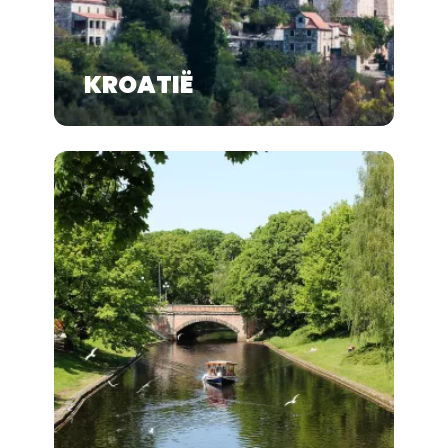
KROATIË