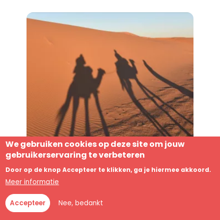
We gebruiken cookies op deze site om jouw
gebruikerservaring te verbeteren
MAROKKO
Door op de knop Accepteer te klikken, ga je hiermee akkoord.
Meer informatie
Nee, bedankt
Accepteer
Home
Informatie
Contact
Meer