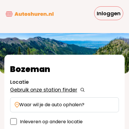
Overslaan
en
Inloggen
naar
de
inhoud
gaan
Bozeman
Locatie
Gebruik onze station finder
Waar wil je de auto ophalen?
Inleveren op andere locatie