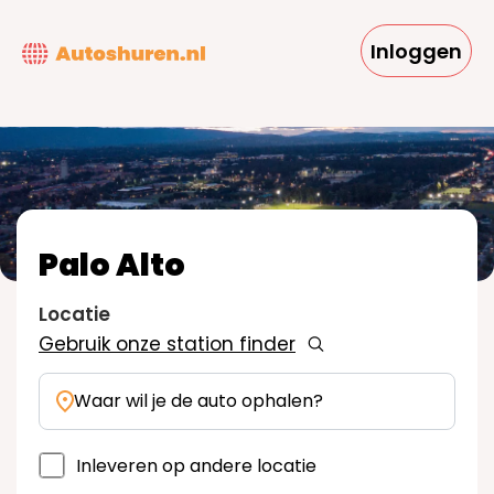
Overslaan
en
Inloggen
naar
de
inhoud
gaan
Palo Alto
Locatie
Gebruik onze station finder
Waar wil je de auto ophalen?
Inleveren op andere locatie