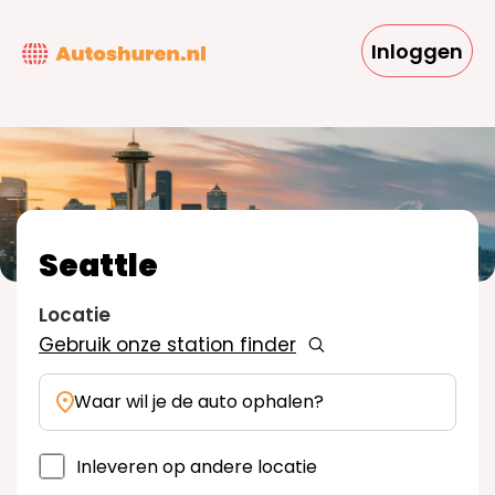
Overslaan
en
Inloggen
naar
de
inhoud
gaan
Seattle
Locatie
Gebruik onze station finder
Waar wil je de auto ophalen?
Inleveren op andere locatie