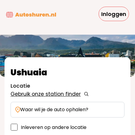
Overslaan
en
Inloggen
naar
de
inhoud
gaan
Ushuaia
Locatie
Gebruik onze station finder
Waar wil je de auto ophalen?
Inleveren op andere locatie