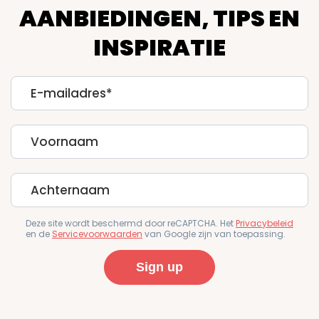
AANBIEDINGEN, TIPS EN
INSPIRATIE
E-
mailadres
First
Name
Last
Name
Deze site wordt beschermd door reCAPTCHA. Het
Privacybeleid
en de
Servicevoorwaarden
van Google zijn van toepassing.