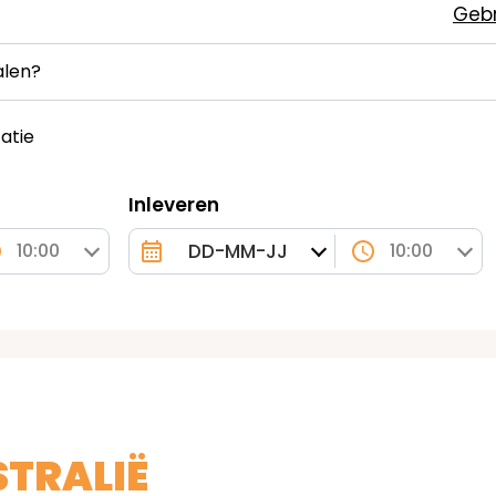
Gebr
alen?
atie
Inleveren
10:00
10:00
STRALIË