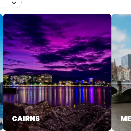
CAIRNS
ME