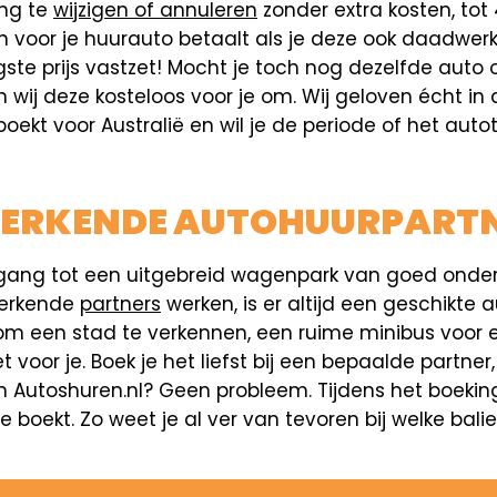
ing te
wijzigen of annuleren
zonder extra kosten, tot 
n voor je huurauto betaalt als je deze ook daadwerk
gste prijs vastzet! Mocht je toch nog dezelfde auto
ij deze kosteloos voor je om. Wij geloven écht in d
oekt voor Australië en wil je de periode of het auto
 ERKENDE AUTOHUURPART
e toegang tot een uitgebreid wagenpark van goed o
 erkende
partners
werken, is er altijd een geschikte
m een stad te verkennen, een ruime minibus voor e
et voor je. Boek je het liefst bij een bepaalde part
 Autoshuren.nl? Geen probleem. Tijdens het boekings
boekt. Zo weet je al ver van tevoren bij welke balie