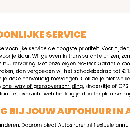
ONLIJKE SERVICE
ersoonlijke service de hoogste prioriteit. Voor, tijde
r je klaar. Wij geloven in transparante prijzen, zo
ije huurervaring. Met onze eigen
No-Risk Garantie
koop
 raken, dan vergoeden wij het schadebedrag tot € 1
n je deze eenvoudig toevoegen. Ook zie je hier wel
n
one-way of grensoverschrijding
, kinderzitje of GP
lijk in het overzicht welk bedrag je dan ter plaatse 
NG BIJ JOUW AUTOHUUR IN 
anderen. Daarom biedt Autoshuren.nl flexibele annul