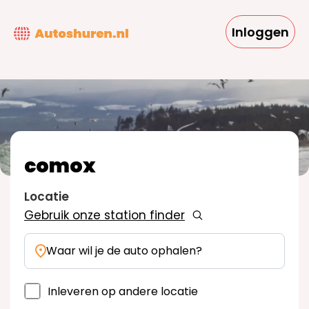
Overslaan
en
Inloggen
naar
de
inhoud
gaan
comox
Locatie
Gebruik onze station finder
Waar wil je de auto ophalen?
Inleveren op andere locatie