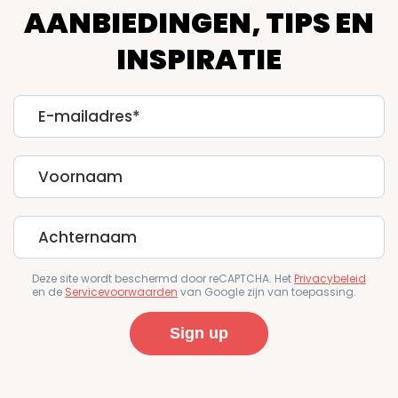
AANBIEDINGEN, TIPS EN
INSPIRATIE
E-
mailadres
First
Name
Last
Name
Deze site wordt beschermd door reCAPTCHA. Het
Privacybeleid
en de
Servicevoorwaarden
van Google zijn van toepassing.