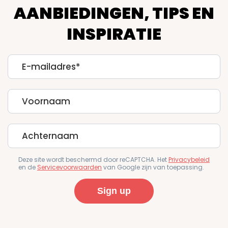
AANBIEDINGEN, TIPS EN
INSPIRATIE
E-
mailadres
First
Name
Last
Name
Deze site wordt beschermd door reCAPTCHA. Het
Privacybeleid
en de
Servicevoorwaarden
van Google zijn van toepassing.