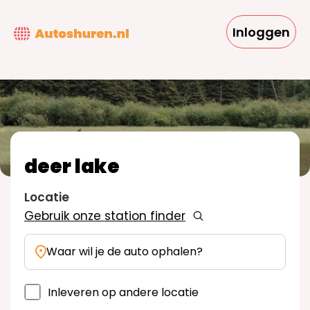
Overslaan
en
Inloggen
naar
de
inhoud
gaan
deer lake
Locatie
Gebruik onze station finder
Waar wil je de auto ophalen?
Inleveren op andere locatie