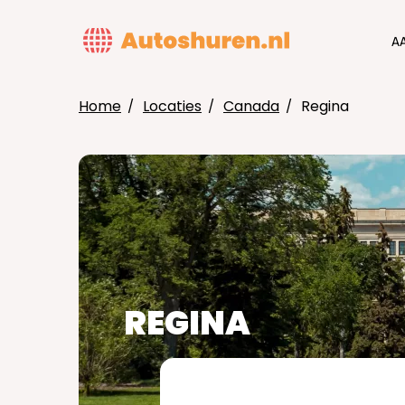
Overslaan
en
MAIN
A
naar
NAVIG
de
inhoud
Home
Locaties
Canada
Regina
gaan
KRUIMELPAD
REGINA