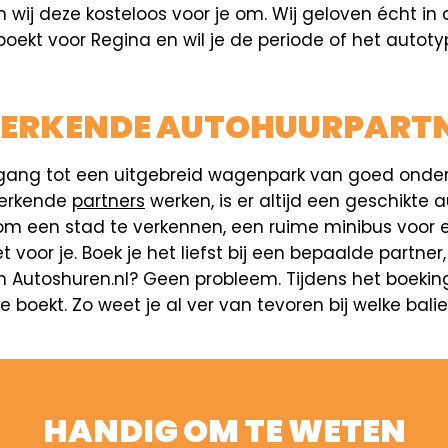
ij deze kosteloos voor je om. Wij geloven écht in d
boekt voor Regina en wil je de periode of het autoty
 ERKENDE AUTOHUURPART
e toegang tot een uitgebreid wagenpark van goed o
 erkende
partners
werken, is er altijd een geschikte
m een stad te verkennen, een ruime minibus voor e
et voor je. Boek je het liefst bij een bepaalde part
 Autoshuren.nl? Geen probleem. Tijdens het boekings
 boekt. Zo weet je al ver van tevoren bij welke bali
HANDIG OM TE WETEN