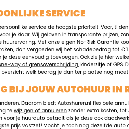
ONLIJKE SERVICE
ersoonlijke service de hoogste prioriteit. Voor, tijd
r je klaar. Wij geloven in transparante prijzen, zo
ije huurervaring. Met onze eigen
No-Risk Garantie
koop
 raken, dan vergoeden wij het schadebedrag tot € 1
n je deze eenvoudig toevoegen. Ook zie je hier wel
one-way of grensoverschrijding
, kinderzitje of GPS.
 het overzicht welk bedrag je dan ter plaatse nog moe
NG BIJ JOUW AUTOHUUR IN 
anderen. Daarom biedt Autoshuren.nl flexibele annul
ing te
wijzigen of annuleren
zonder extra kosten, tot 
n voor je huurauto betaalt als je deze ook daadwerk
gste prijs vastzet! Mocht je toch nog dezelfde auto