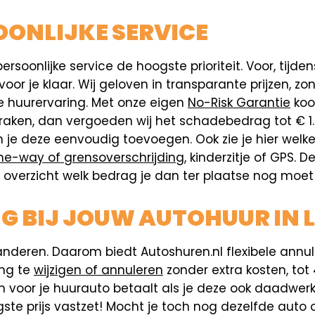
ONLIJKE SERVICE
ersoonlijke service de hoogste prioriteit. Voor, tijd
r je klaar. Wij geloven in transparante prijzen, zo
ije huurervaring. Met onze eigen
No-Risk Garantie
koop
 raken, dan vergoeden wij het schadebedrag tot € 1
n je deze eenvoudig toevoegen. Ook zie je hier wel
ne-way of grensoverschrijding
, kinderzitje of GPS. 
 het overzicht welk bedrag je dan ter plaatse nog moe
NG BIJ JOUW AUTOHUUR IN 
anderen. Daarom biedt Autoshuren.nl flexibele annul
ing te
wijzigen of annuleren
zonder extra kosten, tot 
n voor je huurauto betaalt als je deze ook daadwerk
gste prijs vastzet! Mocht je toch nog dezelfde auto