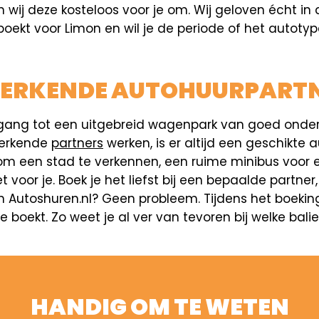
ij deze kosteloos voor je om. Wij geloven écht in d
boekt voor Limon en wil je de periode of het autotyp
 ERKENDE AUTOHUURPART
e toegang tot een uitgebreid wagenpark van goed o
 erkende
partners
werken, is er altijd een geschikte
m een stad te verkennen, een ruime minibus voor e
et voor je. Boek je het liefst bij een bepaalde part
 Autoshuren.nl? Geen probleem. Tijdens het boekings
 boekt. Zo weet je al ver van tevoren bij welke bali
HANDIG OM TE WETEN