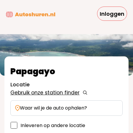
Overslaan
en
Inloggen
naar
de
inhoud
gaan
Papagayo
Locatie
Gebruik onze station finder
Waar wil je de auto ophalen?
Inleveren op andere locatie