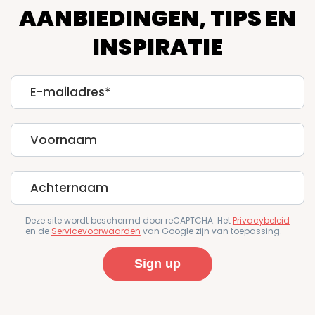
AANBIEDINGEN, TIPS EN
INSPIRATIE
E-
mailadres
First
Name
Last
Name
Deze site wordt beschermd door reCAPTCHA. Het
Privacybeleid
en de
Servicevoorwaarden
van Google zijn van toepassing.