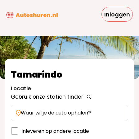
Overslaan
en
Inloggen
naar
de
inhoud
gaan
Tamarindo
Locatie
Gebruik onze station finder
Waar wil je de auto ophalen?
Inleveren op andere locatie