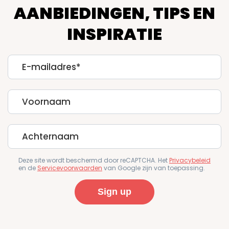
AANBIEDINGEN, TIPS EN
INSPIRATIE
E-
mailadres
First
Name
Last
Name
Deze site wordt beschermd door reCAPTCHA. Het
Privacybeleid
en de
Servicevoorwaarden
van Google zijn van toepassing.