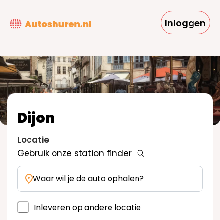
Overslaan
en
Inloggen
naar
de
inhoud
gaan
Dijon
Locatie
Gebruik onze station finder
Waar wil je de auto ophalen?
Inleveren op andere locatie