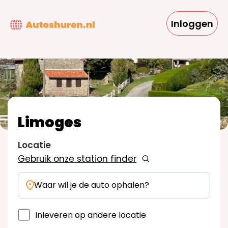
Overslaan
en
Inloggen
naar
de
inhoud
gaan
Limoges
Locatie
Gebruik onze station finder
Waar wil je de auto ophalen?
Inleveren op andere locatie