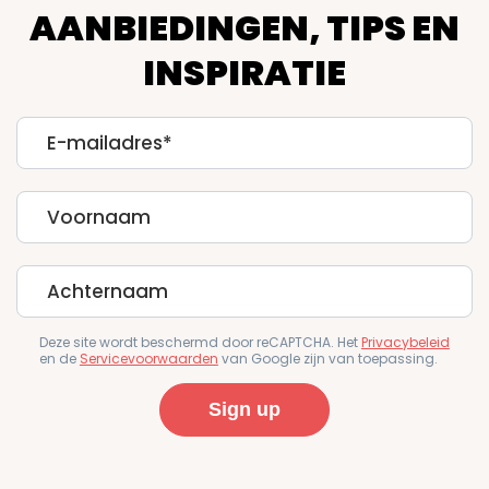
AANBIEDINGEN, TIPS EN
INSPIRATIE
E-
mailadres
First
Name
Last
Name
Deze site wordt beschermd door reCAPTCHA. Het
Privacybeleid
en de
Servicevoorwaarden
van Google zijn van toepassing.