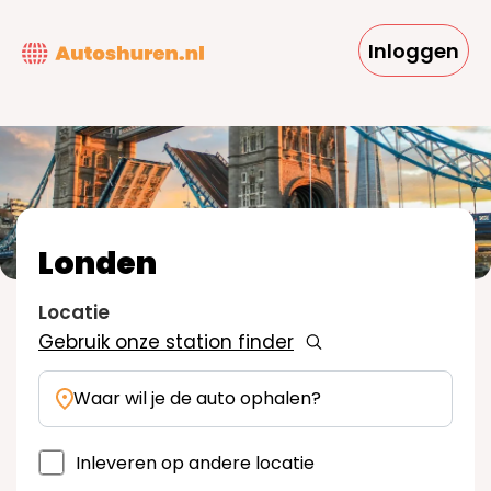
Overslaan
en
Inloggen
naar
de
inhoud
gaan
Londen
Locatie
Gebruik onze station finder
Waar wil je de auto ophalen?
Inleveren op andere locatie