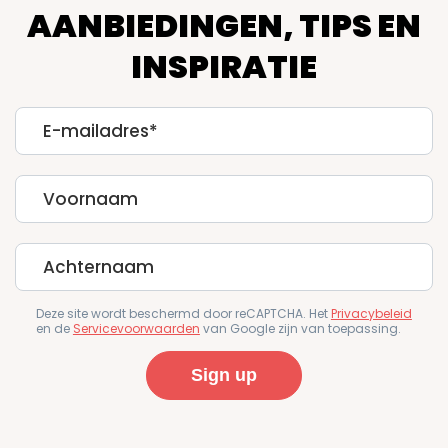
AANBIEDINGEN, TIPS EN
INSPIRATIE
E-
mailadres
First
Name
Last
Name
Deze site wordt beschermd door reCAPTCHA. Het
Privacybeleid
en de
Servicevoorwaarden
van Google zijn van toepassing.