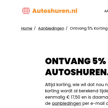
Overslaan
en
MAIN
A
naar
NAVIG
de
inhoud
Home
Aanbiedingen
Ontvang 5% Kortin
gaan
KRUIMELPAD
ONTVANG 5% 
AUTOSHUREN
Altijd korting, wie wil dat nou
korting wordt al berekend tij
eenmalig € 17,50 en is daarna 
de
aanbiedingen
per e-mail op