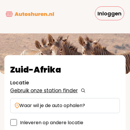
Overslaan
en
Inloggen
naar
de
inhoud
gaan
Zuid-Afrika
Locatie
Gebruik onze station finder
Waar wil je de auto ophalen?
Inleveren op andere locatie