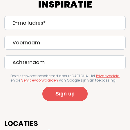
INSPIRATIE
E-
mailadres
First
Name
Last
Name
Deze site wordt beschermd door reCAPTCHA. Het
Privacybeleid
en de
Servicevoorwaarden
van Google zijn van toepassing.
LOCATIES