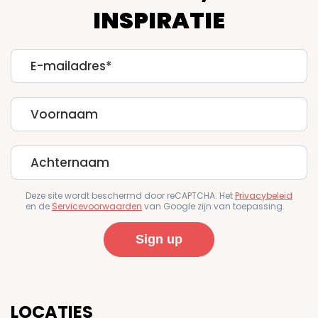
INSPIRATIE
E-
mailadres
First
Name
Last
Name
Deze site wordt beschermd door reCAPTCHA. Het
Privacybeleid
en de
Servicevoorwaarden
van Google zijn van toepassing.
LOCATIES