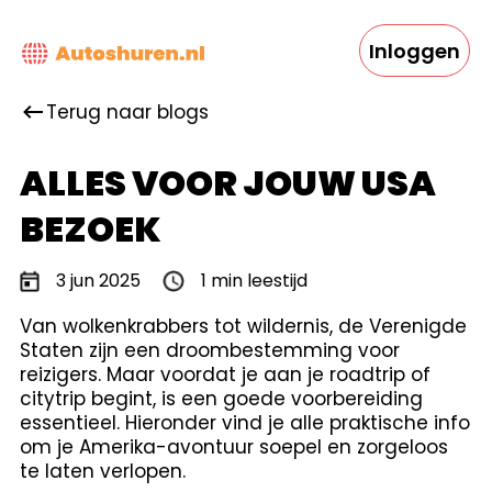
Overslaan
en
Inloggen
naar
de
inhoud
Terug naar blogs
gaan
ALLES VOOR JOUW USA
BEZOEK
3 jun 2025
1 min leestijd
Van wolkenkrabbers tot wildernis, de Verenigde
Staten zijn een droombestemming voor
reizigers. Maar voordat je aan je roadtrip of
citytrip begint, is een goede voorbereiding
essentieel. Hieronder vind je alle praktische info
om je Amerika-avontuur soepel en zorgeloos
te laten verlopen.