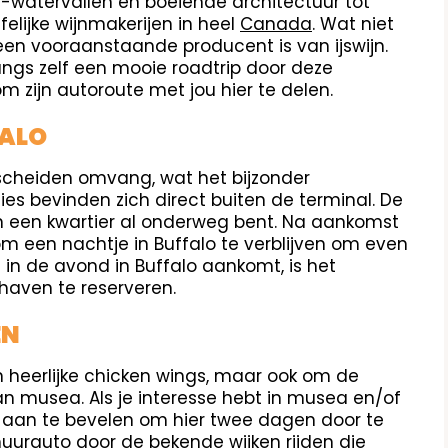
-watervallen en boeiende architectuur tot
felijke wijnmakerijen in heel
Canada
. Wat niet
een vooraanstaande producent is van ijswijn.
ngs zelf een mooie roadtrip door deze
 zijn autoroute met jou hier te delen.
FALO
escheiden omvang, wat het bijzonder
ies bevinden zich direct buiten de terminal. De
en een kwartier al onderweg bent. Na aankomst
m een nachtje in Buffalo te verblijven om even
t in de avond in Buffalo aankomt, is het
haven te reserveren.
EN
jn heerlijke chicken wings, maar ook om de
n musea. Als je interesse hebt in musea en/of
et aan te bevelen om hier twee dagen door te
uurauto door de bekende wijken rijden die