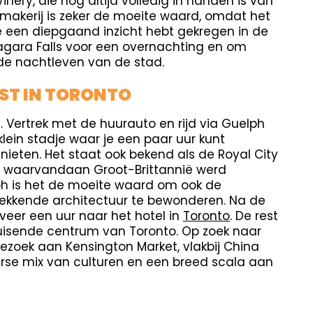
i Winery, die nog altijd volledig in handen is van
jnmakerij is zeker de moeite waard, omdat het
je een diepgaand inzicht hebt gekregen in de
Niagara Falls voor een overnachting en om
de nachtleven van de stad.
ST IN TORONTO
n. Vertrek met de huurauto en rijd via Guelph
lein stadje waar je een paar uur kunt
ieten. Het staat ook bekend als de Royal City
, waarvandaan Groot-Brittannië werd
ph is het de moeite waard om ook de
kwekkende architectuur te bewonderen. Na de
geveer een uur naar het hotel in
Toronto
. De rest
uisende centrum van Toronto. Op zoek naar
ezoek aan Kensington Market, vlakbij China
erse mix van culturen en een breed scala aan