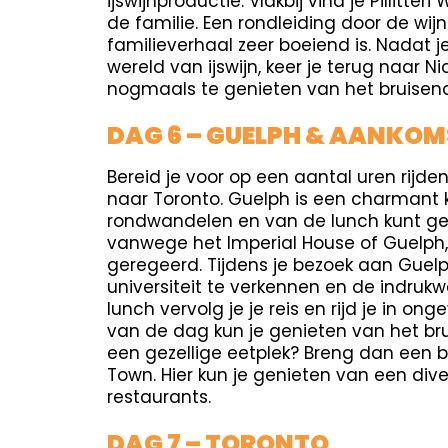
ijswijnproductie. Vlakbij vind je Pillitter
de familie. Een rondleiding door de wi
familieverhaal zeer boeiend is. Nadat 
wereld van ijswijn, keer je terug naar 
nogmaals te genieten van het bruisen
DAG 6 – GUELPH & AANKOM
Bereid je voor op een aantal uren rijde
naar Toronto. Guelph is een charmant k
rondwandelen en van de lunch kunt gen
vanwege het Imperial House of Guelph
geregeerd. Tijdens je bezoek aan Guel
universiteit te verkennen en de indru
lunch vervolg je je reis en rijd je in on
van de dag kun je genieten van het br
een gezellige eetplek? Breng dan een b
Town. Hier kun je genieten van een div
restaurants.
DAG 7 – TORONTO