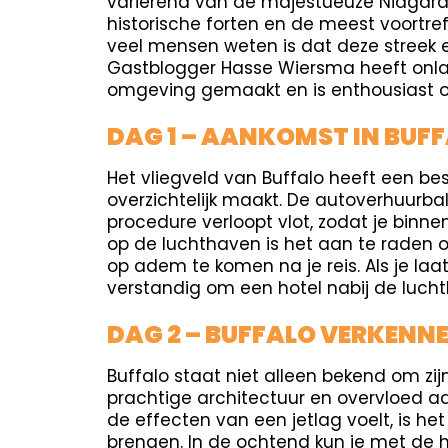
variërend van de majestueuze Niagara
historische forten en de meest voortref
veel mensen weten is dat deze streek 
Gastblogger Hasse Wiersma heeft onla
omgeving gemaakt en is enthousiast om
DAG 1 – AANKOMST IN BUF
Het vliegveld van Buffalo heeft een b
overzichtelijk maakt. De autoverhuurbal
procedure verloopt vlot, zodat je binn
op de luchthaven is het aan te raden o
op adem te komen na je reis. Als je laa
verstandig om een hotel nabij de lucht
DAG 2 – BUFFALO VERKENN
Buffalo staat niet alleen bekend om zi
prachtige architectuur en overvloed aa
de effecten van een jetlag voelt, is h
brengen. In de ochtend kun je met de h