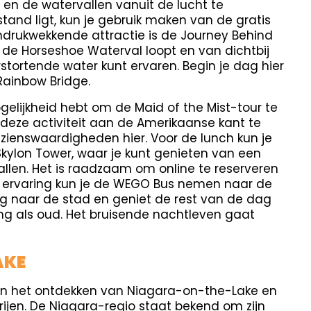
en de watervallen vanuit de lucht te
stand ligt, kun je gebruik maken van de gratis
drukwekkende attractie is de Journey Behind
er de Horseshoe Waterval loopt en van dichtbij
tortende water kunt ervaren. Begin je dag hier
Rainbow Bridge.
elijkheid hebt om de Maid of the Mist-tour te
 deze activiteit aan de Amerikaanse kant te
ienswaardigheden hier. Voor de lunch kun je
ylon Tower, waar je kunt genieten van een
len. Het is raadzaam om online te reserveren
 ervaring kun je de WEGO Bus nemen naar de
ug naar de stad en geniet de rest van de dag
ong als oud. Het bruisende nachtleven gaat
AKE
van het ontdekken van Niagara-on-the-Lake en
rijen. De Niagara-regio staat bekend om zijn