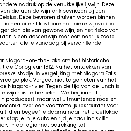
ndere nadruk op de verrukkelijke ijswijn. Deze
ven die aan de wijnrank bevriezen bij een
elsius. Deze bevroren druiven worden binnen
t in een uiterst kostbare en unieke wijnvariant.
lager dan die van gewone wijn, en het risico van
taat is een dessertwijn met een heerlijk zoete
soorten die je vandaag bij verschillende
aar Niagara-on-the-Lake om het historische
uit de Oorlog van 1812. Na het ontdekken van
oreske stadje. In vergelijking met Niagara Falls
redige plek. Vergeet niet te genieten van het
de Niagara-rivier. Tegen de tijd van de lunch is
 wijnhuis te bezoeken. We beginnen bij
wijn produceert, maar wel uitmuntende rode en
eschikt over een voortreffelijk restaurant voor
ltijd en begeef je daarna naar het proeflokaal
stap je in je auto en rijd je naar Inniskillin
niers in de regio met betrekking tot