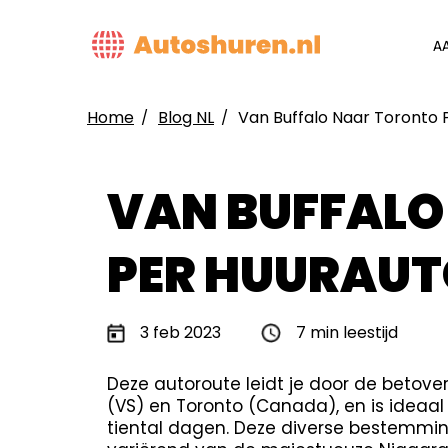
Overslaan
en
MAIN
A
naar
NAVIG
de
inhoud
Home
Blog NL
Van Buffalo Naar Toronto 
gaan
KRUIMELPAD
VAN BUFFALO
PER HUURAUT
3 feb 2023
7 min leestijd
Deze autoroute leidt je door de betove
(VS) en Toronto (Canada), en is ideaal
tiental dagen. Deze diverse bestemmin