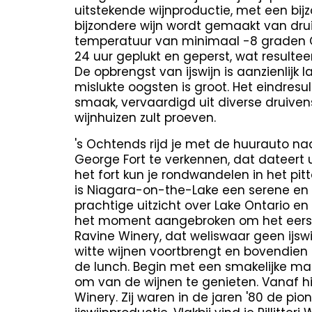
uitstekende wijnproductie, met een bijzo
bijzondere wijn wordt gemaakt van drui
temperatuur van minimaal -8 graden C
24 uur geplukt en geperst, wat resulteer
De opbrengst van ijswijn is aanzienlijk 
mislukte oogsten is groot. Het eindresul
smaak, vervaardigd uit diverse druiven
wijnhuizen zult proeven.
's Ochtends rijd je met de huurauto n
George Fort te verkennen, dat dateert 
het fort kun je rondwandelen in het pitt
is Niagara-on-the-Lake een serene en v
prachtige uitzicht over Lake Ontario en 
het moment aangebroken om het eerste
Ravine Winery, dat weliswaar geen ijs
witte wijnen voortbrengt en bovendien b
de lunch. Begin met een smakelijke maa
om van de wijnen te genieten. Vanaf hier 
Winery. Zij waren in de jaren '80 de pio