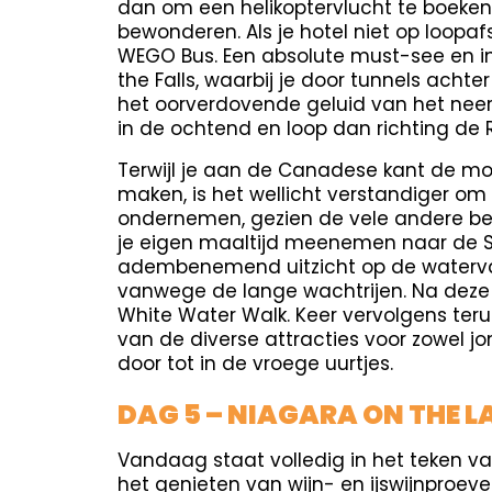
dan om een helikoptervlucht te boeken 
bewonderen. Als je hotel niet op loopaf
WEGO Bus. Een absolute must-see en in
the Falls, waarbij je door tunnels acht
het oorverdovende geluid van het neers
in de ochtend en loop dan richting de 
Terwijl je aan de Canadese kant de mog
maken, is het wellicht verstandiger om
ondernemen, gezien de vele andere bez
je eigen maaltijd meenemen naar de Sk
adembenemend uitzicht op de waterval
vanwege de lange wachtrijen. Na deze
White Water Walk. Keer vervolgens ter
van de diverse attracties voor zowel j
door tot in de vroege uurtjes.
DAG 5 – NIAGARA ON THE L
Vandaag staat volledig in het teken 
het genieten van wijn- en ijswijnproeve