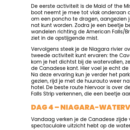
De eerste activiteit is de Maid of the M
boot neemt je mee tot vlak onderaan d
om een poncho te dragen, aangezien je
nat kunt worden. Zodra je een beetje b
wandelen richting de American Falls/Bri
ziet in de opstijgende mist.
Vervolgens steek je de Niagara rivier o
tweede activiteit kunt ervaren: the Cave
kom je het dichtst bij de watervallen, z
de Canadese kant. Hier voel je echt de
Na deze ervaring kun je verder het park
gezien, rijd je met de huurauto weer n
hotel. De beste route hiervoor is over 
Falls Strip verkennen, die een beetje aa
DAG 4 – NIAGARA-WATER
Vandaag verken je de Canadese zijde v
spectaculaire uitzicht hebt op de water